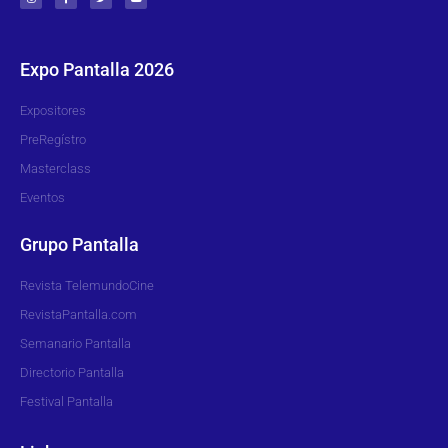
Expo Pantalla 2026
Expositores
PreRegístro
Masterclass
Eventos
Grupo Pantalla
Revista TelemundoCine
RevistaPantalla.com
Semanario Pantalla
Directorio Pantalla
Festival Pantalla