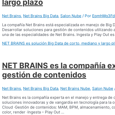
largo plazo
Net Brains
,
Net Brains Big Data
,
Salon Nube
/ Por
EpmhWq3Fd
La compañía Net Brains está especializada en manejo de Big 
Desarrollar soluciones para gestión de contenidos utilizando 
una de las especialidades de Net Brains. Ingesta y Play Out e
NET BRAINS es solución Big Data de corto, mediano y largo p
NET BRAINS es la compañía ex
gestión de contenidos
Net Brains
,
Net Brains Big Data
,
Net Brains Nube
,
Salon Nube
Net Brains es la compañía experta en el manejo y entrega de 
soluciones innovadoras y de vangardia en tecnología para la op
Cloud ·Gestión de contenidos: MAM, BPM, almacenamiento, con
color, render ·Ingesta – Play Out …