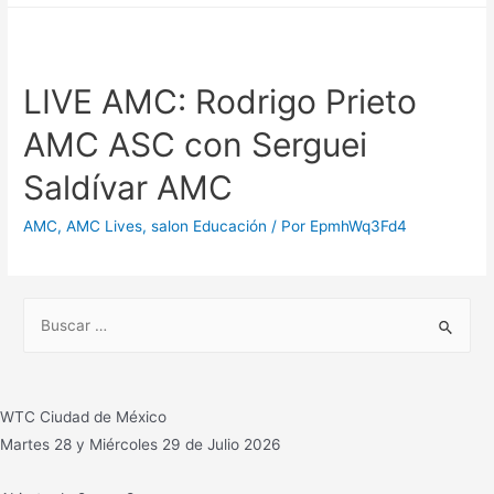
LIVE AMC: Rodrigo Prieto
AMC ASC con Serguei
Saldívar AMC
AMC
,
AMC Lives
,
salon Educación
/ Por
EpmhWq3Fd4
B
u
s
c
WTC Ciudad de México
a
Martes 28 y Miércoles 29 de Julio 2026
r
: