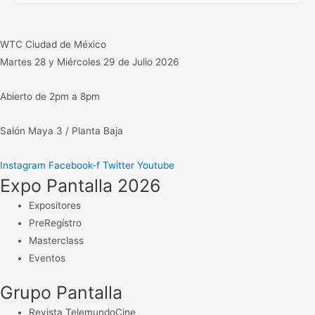
s
c
WTC Ciudad de México
a
Martes 28 y Miércoles 29 de Julio 2026
r
:
Abierto de 2pm a 8pm
Salón Maya 3 / Planta Baja
Instagram
Facebook-f
Twitter
Youtube
Expo Pantalla 2026
Expositores
PreRegístro
Masterclass
Eventos
Grupo Pantalla
Revista TelemundoCine