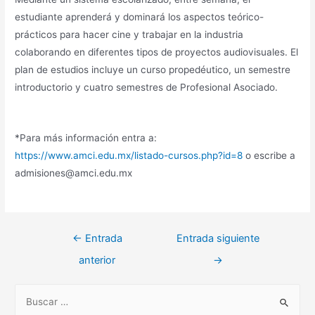
estudiante aprenderá y dominará los aspectos teórico-
prácticos para hacer cine y trabajar en la industria
colaborando en diferentes tipos de proyectos audiovisuales. El
plan de estudios incluye un curso propedéutico, un semestre
introductorio y cuatro semestres de Profesional Asociado.
*Para más información entra a:
https://www.amci.edu.mx/listado-cursos.php?id=8
o escribe a
admisiones@amci.edu.mx
Navegación
←
Entrada
Entrada siguiente
de
anterior
→
entradas
B
u