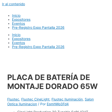
Ir al contenido
Inicio
Expositores
Eventos
Pre-Registro Expo Pantalla 2026
Inicio
Expositores
Eventos
Pre-Registro Expo Pantalla 2026
PLACA DE BATERÍA DE
MONTAJE DORADO 65W
Fluotec
,
Fluotec CineLight
,
Fluotec Iluminación
,
Salon
Optica Iluminacion
/ Por
EpmhWq3Fd4
CineLight Production 30 Tunable SoftLIGHT