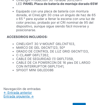
LED
PANEL Placa de batería de montaje dorado 65W
Equipado con una placa de batería con montura
dorada, el CineLight 30 crea un ángulo de haz de 65
x 65 ° para ayudar a llenar la escena con una luz de
color preciso, probado por el CRI nominal de 95 del
dispositivo, aunque sigue siendo fácil moverse y
posicionarse.
ACCESORIOS INCLUIDOS:
CINELIGHT 30 V-MOUNT G6LCNT103,
MARCO DE GEL G6CNT123, 50º
GRADO DE CONTROL DE LUZ GRID G6CNT133,
C-CLAMP G6FLT262,
CABLE DE SEGURIDAD (1) G6FLT059,
CABLE DE CA POWERCON DE 16 pies DE LARGO
CON INTERRUPTOR G6PLT041,
SPIGOT MINI G6LED086
Navegación de entradas
←
Entrada anterior
Entrada siguiente
→