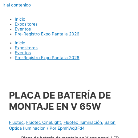
Ir al contenido
Inicio
Expositores
Eventos
Pre-Registro Expo Pantalla 2026
Inicio
Expositores
Eventos
Pre-Registro Expo Pantalla 2026
PLACA DE BATERÍA DE
MONTAJE EN V 65W
Fluotec
,
Fluotec CineLight
,
Fluotec Iluminación
,
Salon
Optica Iluminacion
/ Por
EpmhWq3Fd4
Placa de batería de montaje en V con panel
LED