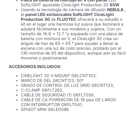
SoftLIGHT ajustable CineLight Production 30
65W
Usando la tecnología de cámara de difusión
NEBULA
,
el
panel LED sintonizable SoftLIGHT CineLight
Production 30
de
FLUOTEC
ofrecerá a su estudio o
kit en el lugar una hermosa luz suave que iluminará y
adulará fácilmente a sus modelos y sujetos. Con un
tamaño de 16.6 x 12.7 “y equipado con una placa de
batería con montura en V, el CineLight 30 crea un
ángulo de haz de 65 x 65 ° para ayudar a llenar la
escena con una luz de color preciso, probado por el
CRI nominal de 95 del dispositivo, aunque aún es fácil
moverse y posicionarse.
ACCESORIOS INCLUIDOS:
CINELIGHT 30 V-MOUNT G6LCNT103,
MARCO DE GEL G6CNT123, 50º
GRADO DE CONTROL DE LUZ GRID G6CNT133,
C-CLAMP G6FLT262,
CABLE DE SEGURIDAD (1) G6FLT059,
CABLE DE CA POWERCON DE 16 pies DE LARGO
CON INTERRUPTOR G6PLT041,
SPIGOT MINI G6LED086