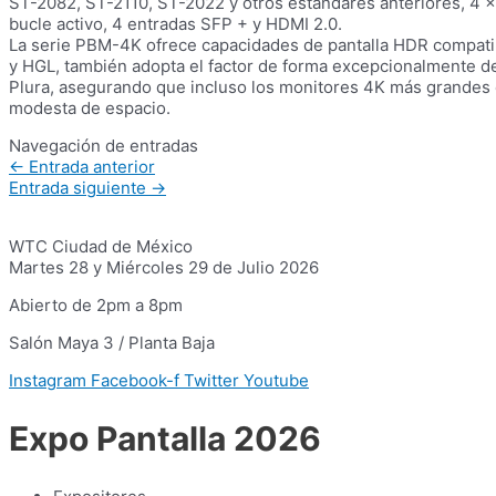
ST-2082, ST-2110, ST-2022 y otros estándares anteriores, 4 x
bucle activo, 4 entradas SFP + y HDMI 2.0.
La serie PBM-4K ofrece capacidades de pantalla HDR compati
y HGL, también adopta el factor de forma excepcionalmente de
Plura, asegurando que incluso los monitores 4K más grandes e
modesta de espacio.
Navegación de entradas
←
Entrada anterior
Entrada siguiente
→
WTC Ciudad de México
Martes 28 y Miércoles 29 de Julio 2026
Abierto de 2pm a 8pm
Salón Maya 3 / Planta Baja
Instagram
Facebook-f
Twitter
Youtube
Expo Pantalla 2026