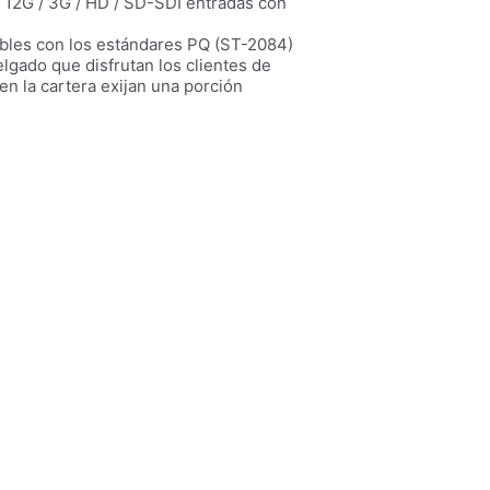
 12G / 3G / HD / SD-SDI entradas con
bles con los estándares PQ (ST-2084)
lgado que disfrutan los clientes de
n la cartera exijan una porción