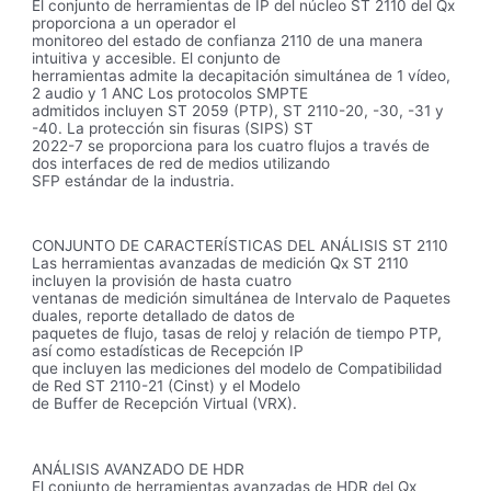
El conjunto de herramientas de IP del núcleo ST 2110 del Qx
proporciona a un operador el
monitoreo del estado de confianza 2110 de una manera
intuitiva y accesible. El conjunto de
herramientas admite la decapitación simultánea de 1 vídeo,
2 audio y 1 ANC Los protocolos SMPTE
admitidos incluyen ST 2059 (PTP), ST 2110-20, -30, -31 y
-40. La protección sin fisuras (SIPS) ST
2022-7 se proporciona para los cuatro flujos a través de
dos interfaces de red de medios utilizando
SFP estándar de la industria.
CONJUNTO DE CARACTERÍSTICAS DEL ANÁLISIS ST 2110
Las herramientas avanzadas de medición Qx ST 2110
incluyen la provisión de hasta cuatro
ventanas de medición simultánea de Intervalo de Paquetes
duales, reporte detallado de datos de
paquetes de flujo, tasas de reloj y relación de tiempo PTP,
así como estadísticas de Recepción IP
que incluyen las mediciones del modelo de Compatibilidad
de Red ST 2110-21 (Cinst) y el Modelo
de Buffer de Recepción Virtual (VRX).
ANÁLISIS AVANZADO DE HDR
El conjunto de herramientas avanzadas de HDR del Qx