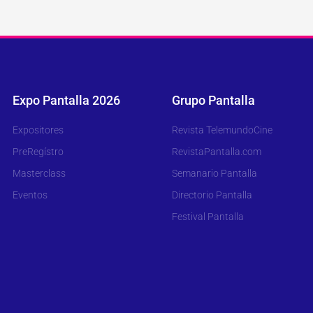
Expo Pantalla 2026
Grupo Pantalla
Expositores
Revista TelemundoCine
PreRegístro
RevistaPantalla.com
Masterclass
Semanario Pantalla
Eventos
Directorio Pantalla
Festival Pantalla