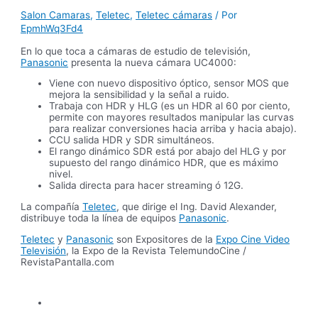
Salon Camaras
,
Teletec
,
Teletec cámaras
/ Por
EpmhWq3Fd4
En lo que toca a cámaras de estudio de televisión,
Panasonic
presenta la nueva cámara UC4000:
Viene con nuevo dispositivo óptico, sensor MOS que
mejora la sensibilidad y la señal a ruido.
Trabaja con HDR y HLG (es un HDR al 60 por ciento,
permite con mayores resultados manipular las curvas
para realizar conversiones hacia arriba y hacia abajo).
CCU salida HDR y SDR simultáneos.
El rango dinámico SDR está por abajo del HLG y por
supuesto del rango dinámico HDR, que es máximo
nivel.
Salida directa para hacer streaming ó 12G.
La compañía
Teletec
, que dirige el Ing. David Alexander,
distribuye toda la línea de equipos
Panasonic
.
Teletec
y
Panasonic
son Expositores de la
Expo Cine Video
Televisión
, la Expo de la Revista TelemundoCine /
RevistaPantalla.com