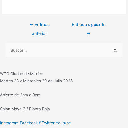
Navegación
←
Entrada
Entrada siguiente
de
anterior
→
entradas
B
u
s
c
WTC Ciudad de México
a
Martes 28 y Miércoles 29 de Julio 2026
r
:
Abierto de 2pm a 8pm
Salón Maya 3 / Planta Baja
Instagram
Facebook-f
Twitter
Youtube