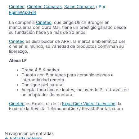
Cinetec
,
Cinetec Cámaras
,
Salon Camaras
/ Por
EpmhWq3Fd4
La compañía
Cinetec
, que dirige Ulrich Brünger en
mancuerna con Curd Mai, tiene un prestigio ganado desde
su fundación hace ya más de 20 años.
Cinetec
es distribuidor de ARRI, la marca emblemática del
cine en el mundo, su variedad de productos confirman su
liderazgo.
Alexa LF
Graba 4.5 K nativo.
Cuenta con 5 antenas para comunicaciones e
interactividad remota.
Consigue piel natural.
Acepta todo tipo de lentes, incluyendo PL a través de
un adaptador de montura.
Cinetec
es Expositor de la
Expo Cine Video Televisión
, la
Expo de la Revista TelemundoCine / RevistaPantalla.com
Navegación de entradas
←
Entrada anterior