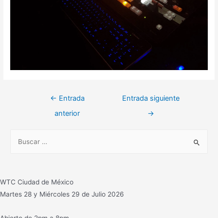
Navegación
←
Entrada
Entrada siguiente
de
anterior
→
entradas
B
u
s
c
WTC Ciudad de México
a
Martes 28 y Miércoles 29 de Julio 2026
r
:
Abierto de 2pm a 8pm