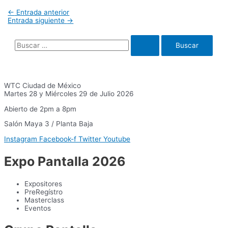
Navegación
←
Entrada anterior
de
Entrada siguiente
→
entradas
B
u
s
c
WTC Ciudad de México
Martes 28 y Miércoles 29 de Julio 2026
a
Abierto de 2pm a 8pm
r
:
Salón Maya 3 / Planta Baja
Instagram
Facebook-f
Twitter
Youtube
Expo Pantalla 2026
Expositores
PreRegístro
Masterclass
Eventos