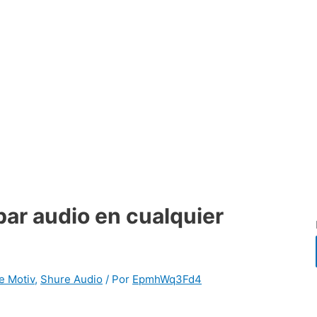
bar audio en cualquier
e Motiv
,
Shure Audio
/ Por
EpmhWq3Fd4