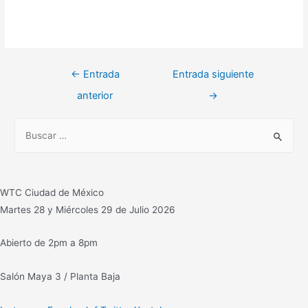
Navegación
←
Entrada
Entrada siguiente
de
anterior
→
entradas
B
u
s
c
WTC Ciudad de México
a
Martes 28 y Miércoles 29 de Julio 2026
r
:
Abierto de 2pm a 8pm
Salón Maya 3 / Planta Baja