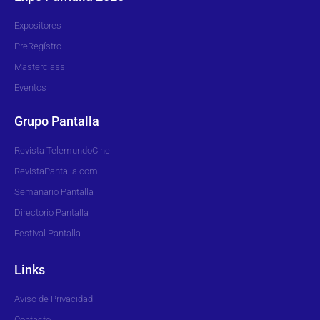
Expositores
PreRegístro
Masterclass
Eventos
Grupo Pantalla
Revista TelemundoCine
RevistaPantalla.com
Semanario Pantalla
Directorio Pantalla
Festival Pantalla
Links
Aviso de Privacidad
Contacto