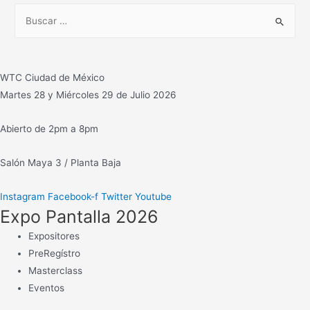
B
u
s
c
WTC Ciudad de México
a
Martes 28 y Miércoles 29 de Julio 2026
r
:
Abierto de 2pm a 8pm
Salón Maya 3 / Planta Baja
Instagram
Facebook-f
Twitter
Youtube
Expo Pantalla 2026
Expositores
PreRegístro
Masterclass
Eventos