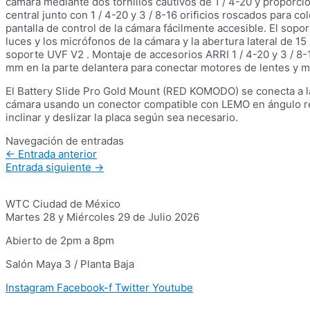
cámara mediante dos tornillos cautivos de 1 / 4-20 y proporc
central junto con 1 / 4-20 y 3 / 8-16 orificios roscados para c
pantalla de control de la cámara fácilmente accesible. El sopo
luces y los micrófonos de la cámara y la abertura lateral de 1
soporte UVF V2 . Montaje de accesorios ARRI 1 / 4-20 y 3 / 8-16
mm en la parte delantera para conectar motores de lentes y m
El Battery Slide Pro Gold Mount (RED KOMODO) se conecta a la 
cámara usando un conector compatible con LEMO en ángulo rect
inclinar y deslizar la placa según sea necesario.
Navegación de entradas
←
Entrada anterior
Entrada siguiente
→
WTC Ciudad de México
Martes 28 y Miércoles 29 de Julio 2026
Abierto de 2pm a 8pm
Salón Maya 3 / Planta Baja
Instagram
Facebook-f
Twitter
Youtube