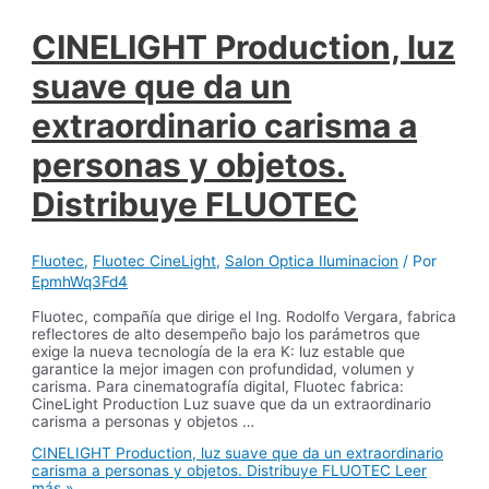
CINELIGHT Production, luz
suave que da un
extraordinario carisma a
personas y objetos.
Distribuye FLUOTEC
Fluotec
,
Fluotec CineLight
,
Salon Optica Iluminacion
/ Por
EpmhWq3Fd4
Fluotec, compañía que dirige el Ing. Rodolfo Vergara, fabrica
reflectores de alto desempeño bajo los parámetros que
exige la nueva tecnología de la era K: luz estable que
garantice la mejor imagen con profundidad, volumen y
carisma. Para cinematografía digital, Fluotec fabrica:
CineLight Production Luz suave que da un extraordinario
carisma a personas y objetos …
CINELIGHT Production, luz suave que da un extraordinario
carisma a personas y objetos. Distribuye FLUOTEC
Leer
más »