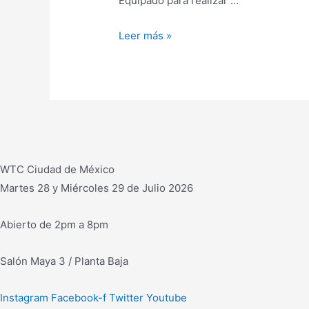
Equipado para realizar …
D-
Leer más »
Box
Simply,
sistema
Todo
en
Uno
para
WTC Ciudad de México
producción
Martes 28 y Miércoles 29 de Julio 2026
en
vivo.
Abierto de 2pm a 8pm
Distribuye
Excelencia
Salón Maya 3 / Planta Baja
Instagram
Facebook-f
Twitter
Youtube