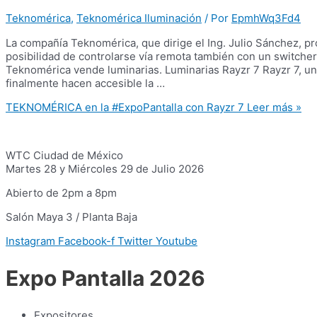
Teknomérica
,
Teknomérica Iluminación
/ Por
EpmhWq3Fd4
La compañía Teknomérica, que dirige el Ing. Julio Sánchez, p
posibilidad de controlarse vía remota también con un switch
Teknomérica vende luminarias. Luminarias Rayzr 7 Rayzr 7, u
finalmente hacen accesible la …
TEKNOMÉRICA en la #ExpoPantalla con Rayzr 7
Leer más »
WTC Ciudad de México
Martes 28 y Miércoles 29 de Julio 2026
Abierto de 2pm a 8pm
Salón Maya 3 / Planta Baja
Instagram
Facebook-f
Twitter
Youtube
Expo Pantalla 2026
Expositores