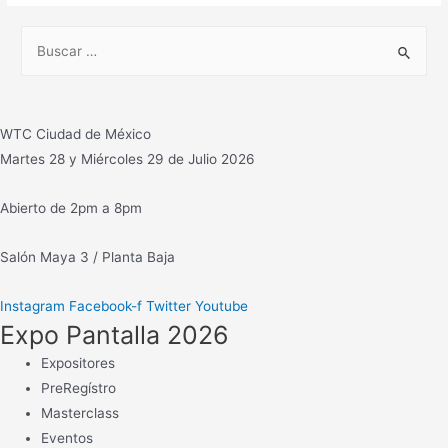
equipos
B
Yamaha
u
y
s
también
c
transmisores,
WTC Ciudad de México
antenas,
a
Martes 28 y Miércoles 29 de Julio 2026
microondas,
r
convertidores…
:
Abierto de 2pm a 8pm
Salón Maya 3 / Planta Baja
Instagram
Facebook-f
Twitter
Youtube
Expo Pantalla 2026
Expositores
PreRegístro
Masterclass
Eventos