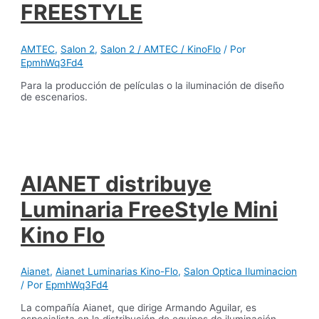
FREESTYLE
AMTEC
,
Salon 2
,
Salon 2 / AMTEC / KinoFlo
/ Por
EpmhWq3Fd4
Para la producción de películas o la iluminación de diseño
de escenarios.
AIANET distribuye
Luminaria FreeStyle Mini
Kino Flo
Aianet
,
Aianet Luminarias Kino-Flo
,
Salon Optica Iluminacion
/ Por
EpmhWq3Fd4
La compañía Aianet, que dirige Armando Aguilar, es