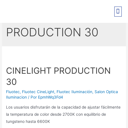
CINELIGHT
PRE-REGISTRO EXPO PANT
PRODUCTION 30
CINELIGHT PRODUCTION
30
Fluotec
,
Fluotec CineLight
,
Fluotec Iluminación
,
Salon Optica
Iluminacion
/ Por
EpmhWq3Fd4
Los usuarios disfrutarán de la capacidad de ajustar fácilmente
la temperatura de color desde 2700K con equilibrio de
tungsteno hasta 6600K