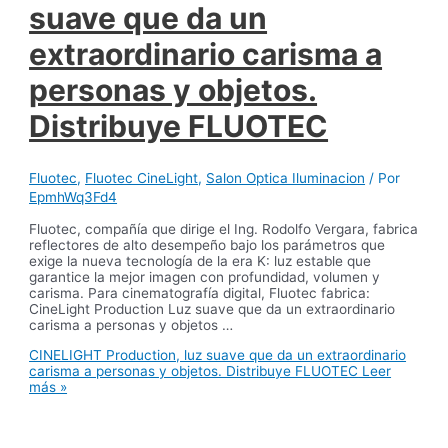
suave que da un
extraordinario carisma a
personas y objetos.
Distribuye FLUOTEC
Fluotec
,
Fluotec CineLight
,
Salon Optica Iluminacion
/ Por
EpmhWq3Fd4
Fluotec, compañía que dirige el Ing. Rodolfo Vergara, fabrica
reflectores de alto desempeño bajo los parámetros que
exige la nueva tecnología de la era K: luz estable que
garantice la mejor imagen con profundidad, volumen y
carisma. Para cinematografía digital, Fluotec fabrica:
CineLight Production Luz suave que da un extraordinario
carisma a personas y objetos …
CINELIGHT Production, luz suave que da un extraordinario
carisma a personas y objetos. Distribuye FLUOTEC
Leer
más »