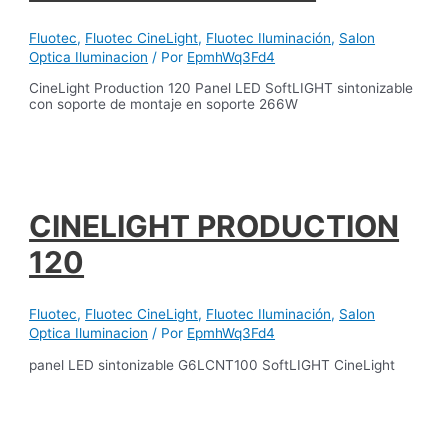
Fluotec
,
Fluotec CineLight
,
Fluotec Iluminación
,
Salon
Optica Iluminacion
/ Por
EpmhWq3Fd4
CineLight Production 120 Panel LED SoftLIGHT sintonizable
con soporte de montaje en soporte 266W
CINELIGHT PRODUCTION
120
Fluotec
,
Fluotec CineLight
,
Fluotec Iluminación
,
Salon
Optica Iluminacion
/ Por
EpmhWq3Fd4
panel LED sintonizable G6LCNT100 SoftLIGHT CineLight