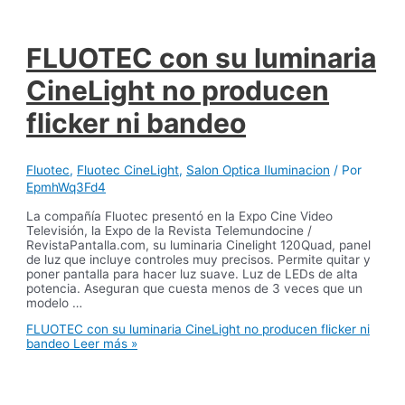
FLUOTEC con su luminaria
CineLight no producen
flicker ni bandeo
Fluotec
,
Fluotec CineLight
,
Salon Optica Iluminacion
/ Por
EpmhWq3Fd4
La compañía Fluotec presentó en la Expo Cine Video
Televisión, la Expo de la Revista Telemundocine /
RevistaPantalla.com, su luminaria Cinelight 120Quad, panel
de luz que incluye controles muy precisos. Permite quitar y
poner pantalla para hacer luz suave. Luz de LEDs de alta
potencia. Aseguran que cuesta menos de 3 veces que un
modelo …
FLUOTEC con su luminaria CineLight no producen flicker ni
bandeo
Leer más »