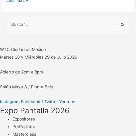
CENTRO
Leer más »
de
Datos
B
MR
u
Solutions,
s
permite
c
establecer
WTC Ciudad de México
vías
a
Martes 28 y Miércoles 29 de Julio 2026
seguras
r
de
:
Abierto de 2pm a 8pm
acceso
y
Salón Maya 3 / Planta Baja
salida
Instagram
Facebook-f
Twitter
Youtube
Expo Pantalla 2026
Expositores
PreRegístro
Masterclass