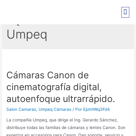
C{amaras Canon
Umpeq
Cámaras Canon de
cinematografía digital,
autoenfoque ultrarrápido.
Salon Camaras
,
Umpeq Cámaras
/ Por
EpmhWq3Fd4
La compañía Umpeq, que dirige el Ing. Gerardo Sánchez,
distribuye todas las familias de cámaras y lentes Canon. Son
expertos en accesorios para Canon. Dan soporte, servicio y