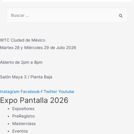
equipos
B
Yamaha
u
y
s
también
c
transmisores,
WTC Ciudad de México
antenas,
a
Martes 28 y Miércoles 29 de Julio 2026
microondas,
r
convertidores…
:
Abierto de 2pm a 8pm
Salón Maya 3 / Planta Baja
Instagram
Facebook-f
Twitter
Youtube
Expo Pantalla 2026
Expositores
PreRegístro
Masterclass
Eventos