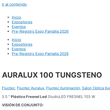
Ir al contenido
Inicio
Expositores
Eventos
Pre-Registro Expo Pantalla 2026
Inicio
Expositores
Eventos
Pre-Registro Expo Pantalla 2026
AURALUX 100 TUNGSTENO
Fluotec
,
Fluotec Auralux
,
Fluotec Iluminación
,
Salon Optica Il
5.5 ″
Plástico Fresnel Led
StudioLED FRESNEL 103 W
VISIÓN DE CONJUNTO: