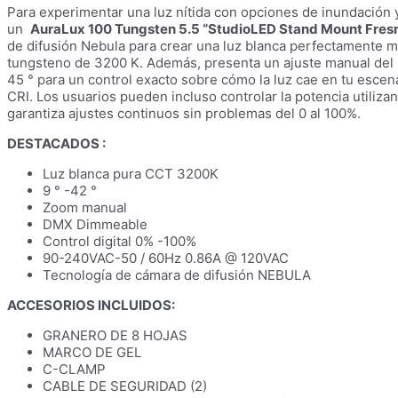
Para experimentar una luz nítida con opciones de inundación y
un
AuraLux 100 Tungsten 5.5 “StudioLED Stand Mount Fres
de difusión Nebula para crear una luz blanca perfectamente m
tungsteno de 3200 K. Además, presenta un ajuste manual del 
45 ° para un control exacto sobre cómo la luz cae en tu escen
CRI. Los usuarios pueden incluso controlar la potencia utiliz
garantiza ajustes continuos sin problemas del 0 al 100%.
DESTACADOS :
Luz blanca pura CCT 3200K
9 ° -42 °
Zoom manual
DMX Dimmeable
Control digital 0% -100%
90-240VAC-50 / 60Hz 0.86A @ 120VAC
Tecnología de cámara de difusión NEBULA
ACCESORIOS INCLUIDOS:
GRANERO DE 8 HOJAS
MARCO DE GEL
C-CLAMP
CABLE DE SEGURIDAD (2)