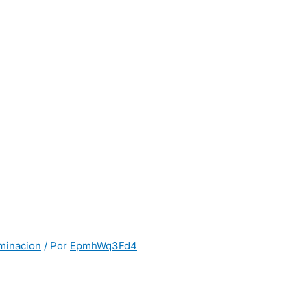
uminacion
/ Por
EpmhWq3Fd4