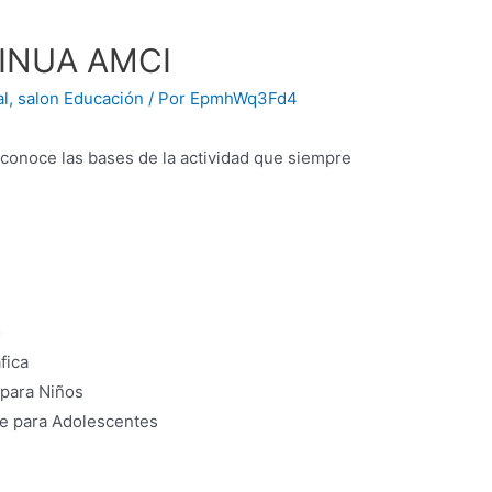
INUA AMCI
al
,
salon Educación
/ Por
EpmhWq3Fd4
 conoce las bases de la actividad que siempre
o
fica
 para Niños
e para Adolescentes