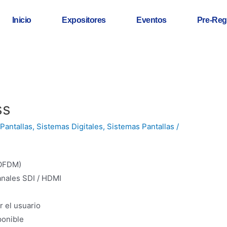
Inicio
Expositores
Eventos
Pre-Reg
ss
Pantallas
,
Sistemas Digitales
,
Sistemas Pantallas
/
 OFDM)
anales SDI / HDMI
r el usuario
ponible