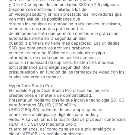
y DNxHD comprimidos en unidades SSD de 2.5 pulgadas.
Disponen de controles similares a los de
un videograbador y brindan prestaciones innovadoras que
van más allá de las posibilidades que
ofrecen los equipos de grabación tradicionales. Asimismo,
cuenta con dos ranuras para soportes
de almacenamiento que permiten continuar la grabación
automáticamente en la segunda unidad
cuando la primera no tiene más capacidad. Las unidades
SSD que contienen los archivos grabados
pueden conectarse fácilmente a cualquier equipo
informático, de modo que es posible acceder a
estos sin necesidad de copiarlos. Existen tres modelos
extraordinarios para elegir según distintos
presupuestos y en función de los formatos de vídeo con los
cuales sea preciso trabajar.
HyperDeck Studio Pro
El modelo HyperDeck Studio Pro ofrece las mejores
prestaciones en materia de compatibilidad.
Presenta un moderno diseño que incluye tecnología SDI 6G
para formatos SD, HD (1080p60) y
UHD (2160p30), además de una amplia gama de
conexiones analógicas y digitales para audio y
video. A su vez, brinda la posibilidad de procesar contenidos
HDMI 4K y SDI 6G mediante uno o
cuatro enlaces, así como canales de audio analógico y
digital (AES/EBU) y señales analógicas