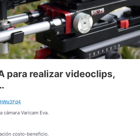
ara realizar videoclips,
…
hWq3Fd4
la cámara Varicam Eva.
ación costo-beneficio.