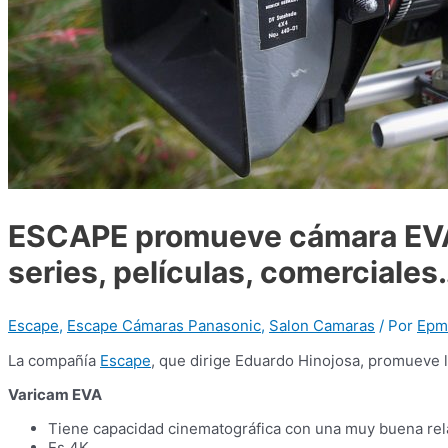
ESCAPE promueve cámara EVA p
series, películas, comerciales
Escape
,
Escape Cámaras Panasonic
,
Salon Camaras
/ Por
Epm
La compañía
Escape
, que dirige Eduardo Hinojosa, promueve 
Varicam EVA
Tiene capacidad cinematográfica con una muy buena rel
Es 4K.