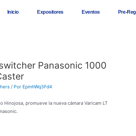
Inicio
Expositores
Eventos
Pre-Reg
switcher Panasonic 1000
Caster
chers
/ Por
EpmhWq3Fd4
rdo Hinojosa, promueve la nueva cámara Varicam LT
anasonic.