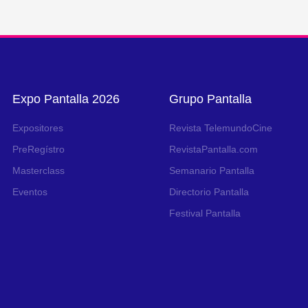
Expo Pantalla 2026
Grupo Pantalla
Expositores
Revista TelemundoCine
PreRegístro
RevistaPantalla.com
Masterclass
Semanario Pantalla
Eventos
Directorio Pantalla
Festival Pantalla