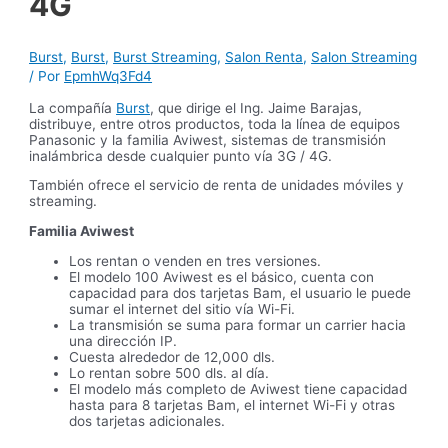
4G
Burst
,
Burst
,
Burst Streaming
,
Salon Renta
,
Salon Streaming
/ Por
EpmhWq3Fd4
La compañía
Burst
, que dirige el Ing. Jaime Barajas,
distribuye, entre otros productos, toda la línea de equipos
Panasonic y la familia Aviwest, sistemas de transmisión
inalámbrica desde cualquier punto vía 3G / 4G.
También ofrece el servicio de renta de unidades móviles y
streaming.
Familia Aviwest
Los rentan o venden en tres versiones.
El modelo 100 Aviwest es el básico, cuenta con
capacidad para dos tarjetas Bam, el usuario le puede
sumar el internet del sitio vía Wi-Fi.
La transmisión se suma para formar un carrier hacia
una dirección IP.
Cuesta alrededor de 12,000 dls.
Lo rentan sobre 500 dls. al día.
El modelo más completo de Aviwest tiene capacidad
hasta para 8 tarjetas Bam, el internet Wi-Fi y otras
dos tarjetas adicionales.