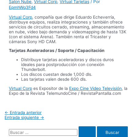
Salon Nube
,
Virtual Corp
,
Virtual Tarjetas
/ Por
EpmhWq3Fd4
Virtual Corp
, compañía que dirige Eduardo Echeverría,
distribuye equipos, realiza integraciones y también ofrece
servicios de circuitos cerrado, streaming, almacenamiento
en nube, video bajo demanda y videomapping de hasta 13K
(con el sistema Arena). También renta el Tricaster y
cámaras Sony HD CAM.
Tarjetas Aceleradoras / Soporte / Capacitación
Distribuye tarjetas aceleradoras y discos duros
ideales para postproducción con conexión
Thunderbolt.
Los discos cuestan desde 1,000 dls.
Las tarjetas valen desde 600 dls.
Virtual Corp
es Expositor de la
Expo Cine Video Televisión
, la
Expo de la Revista TelemundoCine / RevistaPantalla.com
Navegación
←
Entrada anterior
de
Entrada siguiente
→
entradas
B