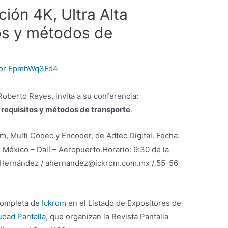
ión 4K, Ultra Alta
tos y métodos de
or
EpmhWq3Fd4
. Roberto Reyes, invita a su conferencia:
, requisitos y métodos de transporte
.
m, Multi Codec y Encoder, de Adtec Digital. Fecha:
 México – Dalí – Aeropuerto.Horario: 9:30 de la
a Hernández / ahernandez@ickrom.com.mx / 55-56-
completa de
Ickrom
en el Listado de Expositores de
udad Pantalla,
que organizan la Revista Pantalla