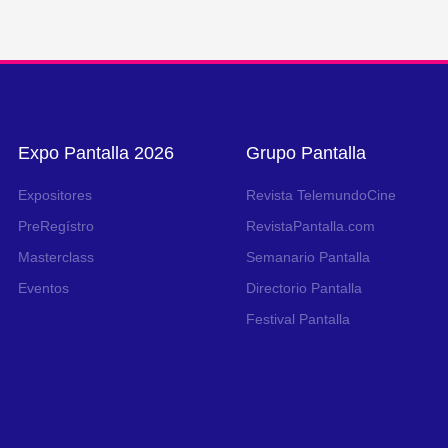
Expo Pantalla 2026
Grupo Pantalla
Expositores
Revista TelemundoCine
PreRegístro
RevistaPantalla.com
Masterclass
Semanario Pantalla
Eventos
Directorio Pantalla
Festival Pantalla