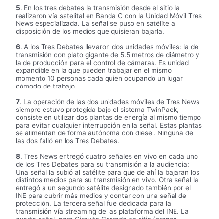
5
. En los tres debates la transmisión desde el sitio la
realizaron vía satelital en Banda C con la Unidad Móvil Tres
News especializada. La señal se puso en satélite a
disposición de los medios que quisieran bajarla.
6
. A los Tres Debates llevaron dos unidades móviles: la de
transmisión con plato gigante de 5.5 metros de diámetro y
la de producción para el control de cámaras. Es unidad
expandible en la que pueden trabajar en el mismo
momento 10 personas cada quien ocupando un lugar
cómodo de trabajo.
7
. La operación de las dos unidades móviles de Tres News
siempre estuvo protegida bajo el sistema TwinPack,
consiste en utilizar dos plantas de energía al mismo tiempo
para evitar cualquier interrupción en la señal. Estas plantas
se alimentan de forma autónoma con diesel. Ninguna de
las dos falló en los Tres Debates.
8
. Tres News entregó cuatro señales en vivo en cada uno
de los Tres Debates para su transmisión a la audiencia:
Una señal la subió al satélite para que de ahí la bajaran los
distintos medios para su transmisión en vivo. Otra señal la
entregó a un segundo satélite designado también por el
INE para cubrir más medios y contar con una señal de
protección. La tercera señal fue dedicada para la
transmisión vía streaming de las plataforma del INE. La
cuarta señal, para Circuito Cerrado en sitio (prensa,