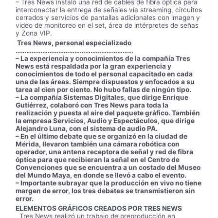
– Tres News instaló una red de cables de fibra óptica para
interconectar la entrega de señales vía streaming, circuitos
cerrados y servicios de pantallas adicionales con imagen y
video de monitoreo en el set, área de intérpretes de señas
y Zona VIP.
Tres News, personal especializado
…………………………………………………………
– La experiencia y conocimientos de la compañía Tres
News está respaldada por la gran experiencia y
conocimientos de todo el personal capacitado en cada
una de las áreas. Siempre dispuestos y enfocados a su
tarea al cien por ciento. No hubo fallas de ningún tipo.
– La compañía Sistemas Digitales, que dirige Enrique
Gutiérrez, colaboró con Tres News para toda la
realización y puesta al aire del paquete gráfico. También
la empresa Servicios, Audio y Espectáculos, que dirige
Alejandro Luna, con el sistema de audio PA.
– En el último debate que se organizó en la ciudad de
Mérida, llevaron también una cámara robótica con
operador, una antena receptora de señal y red de fibra
óptica para que recibieran la señal en el Centro de
Convenciones que se encuentra a un costado del Museo
del Mundo Maya, en donde se llevó a cabo el evento.
– Importante subrayar que la producción en vivo no tiene
margen de error, los tres debates se transmistieron sin
error.
ELEMENTOS GRÁFICOS CREADOS POR TRES NEWS
Tres News realizó un trabajo de preproducción en