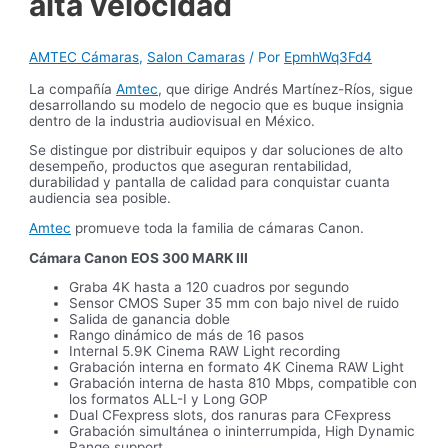
alta velocidad
AMTEC Cámaras
,
Salon Camaras
/ Por
EpmhWq3Fd4
La compañía
Amtec
, que dirige Andrés Martínez-Ríos, sigue
desarrollando su modelo de negocio que es buque insignia
dentro de la industria audiovisual en México.
Se distingue por distribuir equipos y dar soluciones de alto
desempeño, productos que aseguran rentabilidad,
durabilidad y pantalla de calidad para conquistar cuanta
audiencia sea posible.
Amtec
promueve toda la familia de cámaras Canon.
Cámara Canon EOS 300 MARK III
Graba 4K hasta a 120 cuadros por segundo
Sensor CMOS Super 35 mm con bajo nivel de ruido
Salida de ganancia doble
Rango dinámico de más de 16 pasos
Internal 5.9K Cinema RAW Light recording
Grabación interna en formato 4K Cinema RAW Light
Grabación interna de hasta 810 Mbps, compatible con
los formatos ALL-I y Long GOP
Dual CFexpress slots, dos ranuras para CFexpress
Grabación simultánea o ininterrumpida, High Dynamic
Range support