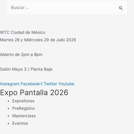
B
u
s
c
WTC Ciudad de México
a
Martes 28 y Miércoles 29 de Julio 2026
r
:
Abierto de 2pm a 8pm
Salón Maya 3 / Planta Baja
Instagram
Facebook-f
Twitter
Youtube
Expo Pantalla 2026
Expositores
PreRegístro
Masterclass
Eventos