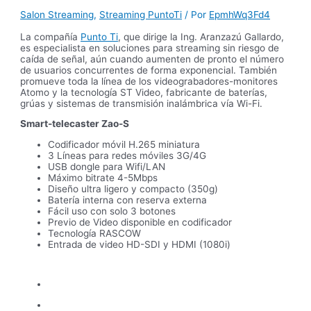
Salon Streaming
,
Streaming PuntoTi
/ Por
EpmhWq3Fd4
La compañía
Punto Ti
, que dirige la Ing. Aranzazú Gallardo,
es especialista en soluciones para streaming sin riesgo de
caída de señal, aún cuando aumenten de pronto el número
de usuarios concurrentes de forma exponencial. También
promueve toda la línea de los videograbadores-monitores
Atomo y la tecnología ST Video, fabricante de baterías,
grúas y sistemas de transmisión inalámbrica vía Wi-Fi.
Smart-telecaster Zao-S
Codificador móvil H.265 miniatura
3 Líneas para redes móviles 3G/4G
USB dongle para Wifi/LAN
Máximo bitrate 4-5Mbps
Diseño ultra ligero y compacto (350g)
Batería interna con reserva externa
Fácil uso con solo 3 botones
Previo de Video disponible en codificador
Tecnología RASCOW
Entrada de video HD-SDI y HDMI (1080i)