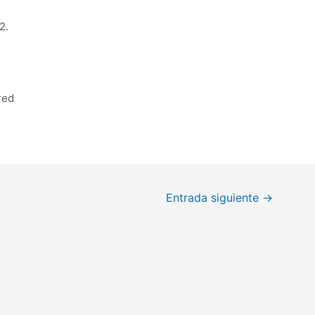
2.
red
Entrada siguiente
→