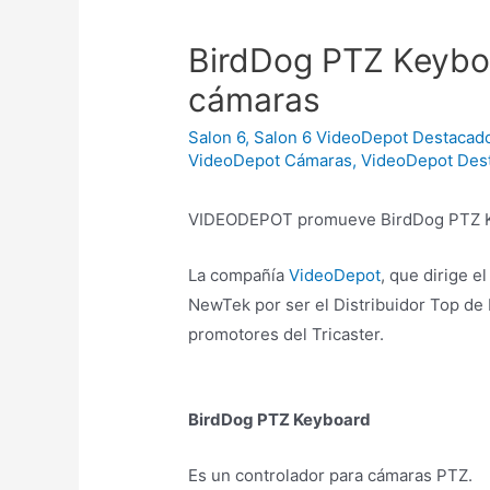
BirdDog PTZ Keyboa
cámaras
Salon 6
,
Salon 6 VideoDepot Destacad
VideoDepot Cámaras
,
VideoDepot Des
VIDEODEPOT promueve BirdDog PTZ Key
La compañía
VideoDepot
, que dirige e
NewTek por ser el Distribuidor Top de
promotores del Tricaster.
BirdDog PTZ Keyboard
Es un controlador para cámaras PTZ.