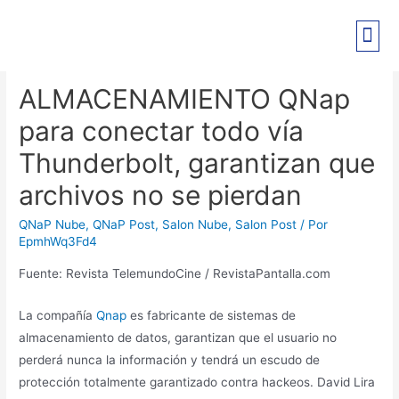
PRE-REGISTRO EXPO PANT
ALMACENAMIENTO QNap
para conectar todo vía
Thunderbolt, garantizan que
archivos no se pierdan
QNaP Nube
,
QNaP Post
,
Salon Nube
,
Salon Post
/ Por
EpmhWq3Fd4
Fuente: Revista TelemundoCine / RevistaPantalla.com
La compañía
Qnap
es fabricante de sistemas de
almacenamiento de datos, garantizan que el usuario no
perderá nunca la información y tendrá un escudo de
protección totalmente garantizado contra hackeos. David Lira