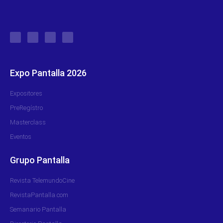
Expo Pantalla 2026
Expositores
PreRegístro
Masterclass
Eventos
Grupo Pantalla
Revista TelemundoCine
RevistaPantalla.com
Semanario Pantalla