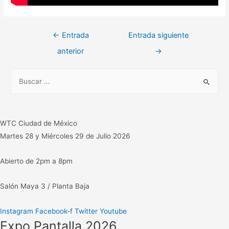
Navegación
←
Entrada
Entrada siguiente
de
anterior
→
entradas
B
u
s
c
WTC Ciudad de México
a
Martes 28 y Miércoles 29 de Julio 2026
r
:
Abierto de 2pm a 8pm
Salón Maya 3 / Planta Baja
Instagram
Facebook-f
Twitter
Youtube
Expo Pantalla 2026