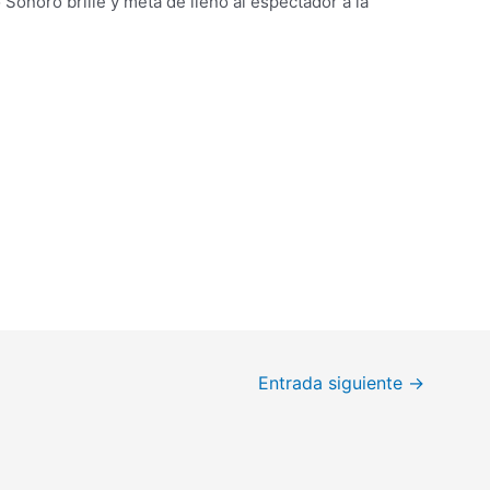
Sonoro brille y meta de lleno al espectador a la
Entrada siguiente
→