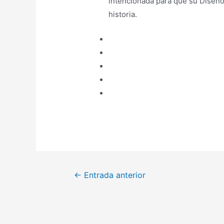
intencionada para que su Diseño 
historia.
Navegación
←
Entrada anterior
de
entradas