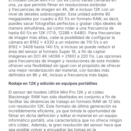
una, ya que permite filmar en resoluciones estándar
y frecuencias de imagen en 4K, 8K e incluso 12K con un
nivel de detalles sobrecogedor. Esta unidad admite 80
megapixeles por cuadro a 60 f/s en formato RAW, es decir,
puedes sacar fotografías perfectas y grabar clips ideales de
manera simultánea, así como rodar a una frecuencia de
hasta 60 f/s en 12K (17:9, 12288 x 6480). Para frecuencias
de imagen más altas, cabe la posibilidad de configurar la
cámara en 8192 x 4320 a un máximo de 110 f/s o en
8192 x 3408 hasta 140 f/s, e incluso se puede reducir el
área del sensor al formato Super 16, a fin de captar
imágenes en DCI 4K (4096 x 2160) a 220 f/s. Las opciones
para frecuencias de imagen y resoluciones de este modelo
ofrecen una flexibilidad sin igual con el propósito de ofrecer
una mejor renderización del material, con bordes más
definidos en 8K y 4K, incluso a frecuencia más bajas.
Rodaje en 12K y edición en equipos portátiles
El sensor del modelo URSA Mini Pro 12K y el códec
Blackmagic RAW han sido diseñados en conjunto a fin de
facilitar las dinámicas de trabajo en formato RAW de 12 bits
con resolución 12K. Este formato de última generación es
increíblemente eficiente, ya que brinda la oportunidad de
filmar en dicha definición y editar el material en un equipo
informático portátil, una característica que no ofrece ningún
otro códec. Además, la gran resolución del sensor hace que
sea posible volver a encuadrar las tomas en la