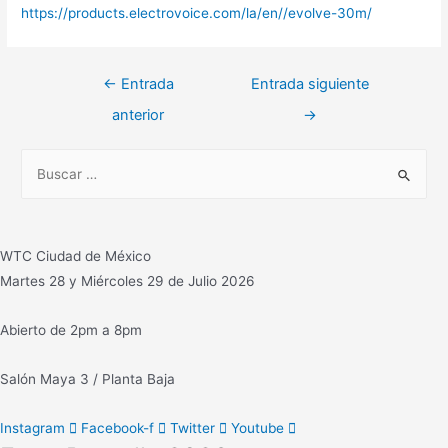
https://products.electrovoice.com/la/en//evolve-30m/
Navegación
←
Entrada
Entrada siguiente
de
anterior
→
entradas
B
u
s
c
WTC Ciudad de México
a
Martes 28 y Miércoles 29 de Julio 2026
r
:
Abierto de 2pm a 8pm
Salón Maya 3 / Planta Baja
Instagram
Facebook-f
Twitter
Youtube